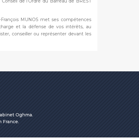
onseil de l’Ordre du Barreau de BREST
ean-François MUNOS met ses compétences
 charge et la défense de vos intérêts, au
ster, conseiller ou représenter devant les
 Cabinet Oghma.
n France.