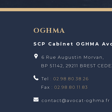
OGHMA
SCP Cabinet OGHMA Av
6 Rue Augustin Morvan,
BP 51142, 29211 BREST CED
Tel :
02.98.80.38.26
Fax :
02.98.80.11.83
contact@avocat-oghma.fr