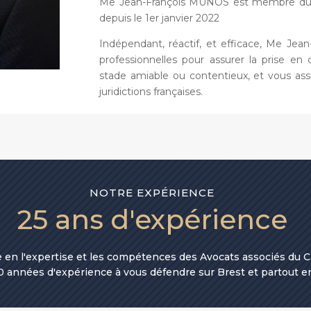
Me Jean-François MUNOS est membre du C
depuis le 1er janvier 2022
Indépendant, réactif, et efficace, Me J
professionnelles pour assurer la prise en
stade amiable ou contentieux, et vous assi
juridictions françaises.
NOTRE EXPÉRIENCE
25 ans d'expérience
e en l'expertise et les compétences des Avocats associés du
0 années d'expérience à vous défendre sur Brest et partout e