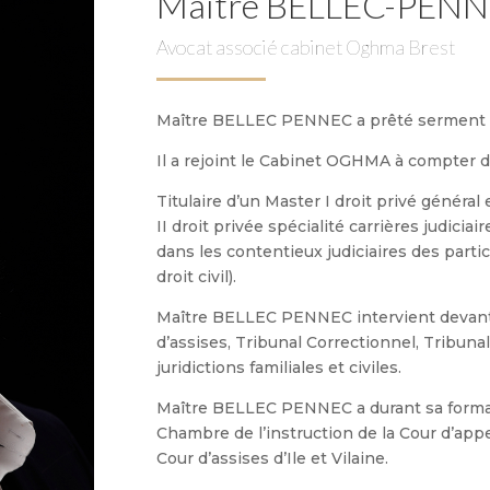
Maître BELLEC-PENN
Avocat associé cabinet Oghma Brest
Maître BELLEC PENNEC a prêté serment 
Il a rejoint le Cabinet OGHMA à compter 
Titulaire d’un Master I droit privé général
II droit privée spécialité carrières judiciai
dans les contentieux judiciaires des particul
droit civil).
Maître BELLEC PENNEC intervient devant t
d’assises, Tribunal Correctionnel, Tribunal
juridictions familiales et civiles.
Maître BELLEC PENNEC a durant sa formati
Chambre de l’instruction de la Cour d’app
Cour d’assises d’Ile et Vilaine.