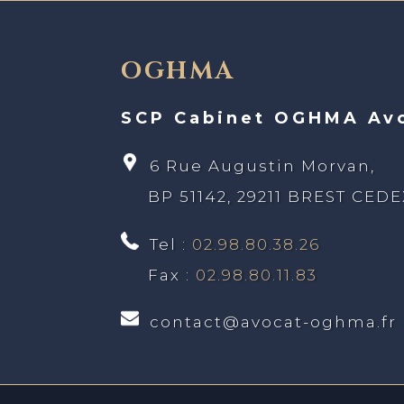
OGHMA
SCP Cabinet OGHMA Av
6 Rue Augustin Morvan,
BP 51142, 29211 BREST CED
Tel :
02.98.80.38.26
Fax :
02.98.80.11.83
contact@avocat-oghma.fr