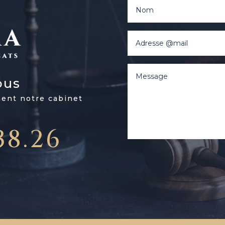
ous
ment notre cabinet
38.26